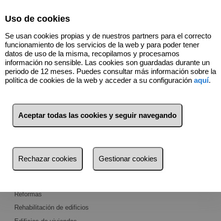
Select Language
▼
Uso de cookies
685300010
Se usan cookies propias y de nuestros partners para el correcto
funcionamiento de los servicios de la web y para poder tener
datos de uso de la misma, recopilamos y procesamos
información no sensible. Las cookies son guardadas durante un
periodo de 12 meses. Puedes consultar más información sobre la
política de cookies de la web y acceder a su configuración
aquí
.
Servicios A+B STUDIO
ARQUITECTURA
Aceptar todas las cookies y seguir navegando
Nuestro objetivo: satisfacer las demandas del
cliente
Rechazar cookies
Gestionar cookies
A+B Studio Arquitectura
ofrece los siguientes servicios:
Obra nueva
Reformas
Rehabilitación de edificios