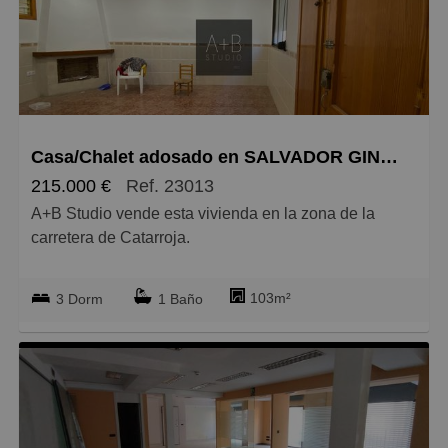
Pequeños
Grandes
Casa/Chalet adosado en SALVADOR GINER, Catarroja
215.000 €
Ref. 23013
A+B Studio vende esta vivienda en la zona de la
carretera de Catarroja.
Se trata de una oportunidad excelente para todos
103m²
3 Dorm
1 Baño
aquellos que buscan vivir en una casa a precio de un
piso. Tiene todas las comodidades cerca y sin tener
que realizar reformas.
Se distribuye en dos plantas y una terraza en la
cubierta. La planta baja se desarrolla en comedor-