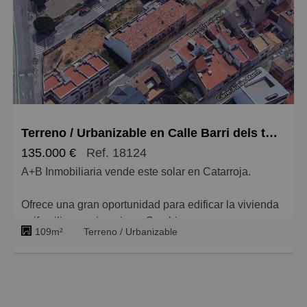
Este anuncio no es vinculante, puede contener
errores, se muestra a título informativo y no
contractual.
Si tienes alguna duda, consúltanos sin compromiso.
Llámanos si quieres recibir más información al o bien
contáctanos a través de nuestro email.
Terreno / Urbanizable en Calle Barri dels tranviers, Catarroja
135.000 €
Ref. 18124
A+B Inmobiliaria vende este solar en Catarroja.
Ofrece una gran oportunidad para edificar la vivienda
unifamiliar que imaginas. Se ubica en una zona
109m²
Terreno / Urbanizable
tranquila formada por un conjunto de viviendas
unifamiliares. Tiene 109 m2 de parcela y se puede
edificar en planta bajam más dos alturas y un ático
con retranqueo. Tiene una fachada amplia de 6'18 m2,
que posibilita el garaje.