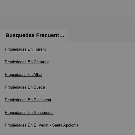
Este anuncio no es vinculante, puede contener
errores, se muestra a título informativo y no
contractual. Llámanos si quieres recibir más
información al 685.300. 010 o bien contáctanos a
Búsquedas Frecuentes
través de nuestro email. Ven a verlo, ¡te sorprenderá!.
Propiedades En Torrent
Propiedades En Catarroja
Propiedades En Albal
Propiedades En Sueca
Propiedades En Picassent
Propiedades En Benetusser
Propiedades En El Vedat - Santa Apolonia