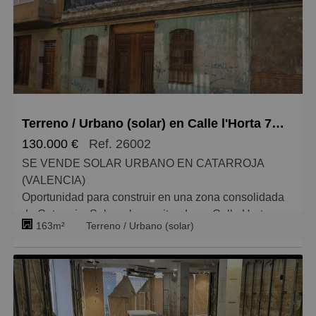
para empresas que necesiten instalaciones propias
como para inversores que busquen rentabilidad en
una zona con alta demanda de suelo industrial. Para
más información, no dude en consultarnos
*Este anuncio no es vinculante, puede contener
errores y se muestra a título meramente informativo y
Terreno / Urbano (solar) en Calle l'Horta 7, Catarroja
no contractual. *.
130.000 €
Ref. 26002
SE VENDE SOLAR URBANO EN CATARROJA
(VALENCIA)
Oportunidad para construir en una zona consolidada
de Catarroja. Solar urbano situado en Calle Horta, con
163m²
Terreno / Urbano (solar)
una superficie gráfica aproximada de 163 m², ideal
para vivienda unifamiliar, promoción residencial o
inversión. Posibilidad de edificar planta baja + 3
alturas. Si necesitas mas metros consúltanos la
posibilidad de adquirir la vivienda de al lado.