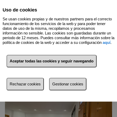
Select Language
▼
Uso de cookies
685300010
Se usan cookies propias y de nuestros partners para el correcto
funcionamiento de los servicios de la web y para poder tener
datos de uso de la misma, recopilamos y procesamos
información no sensible. Las cookies son guardadas durante un
periodo de 12 meses. Puedes consultar más información sobre la
política de cookies de la web y acceder a su configuración
aquí
.
7
Inmuebles
Catarroja (València)
Aceptar todas las cookies y seguir navegando
Lista
Mapa
Filtros
más reciente
Rechazar cookies
Gestionar cookies
más reciente
Menos reciente
Baratos
Caros